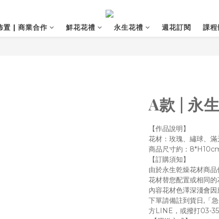
置 | 商業合作
鮮花花禮
永生花禮
週花訂閱
課程
A款 | 永
【作品說明】
花材：玫瑰、繡球、滿天
商品尺寸約：8*H10c
【訂購須知】
由於永生乾燥花材商品
花材替您配置或相同的
內容花材色澤深淺會因
下單請備註到貨日,「
方LINE，或撥打03-35