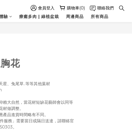
會員登入
購物車(0)
聯絡我們
體驗
療癒多肉 | 綠植盆栽
周邊商品
所有商品
立即購買
生胸花
星、兔尾草..等等其他葉材
m
仰賴大自然，當花材短缺花藝師會以同等
花材做調整。
應產品進貨時間略有不同。
急件服務」需要當日或隔日送達，請聯絡官
50303。