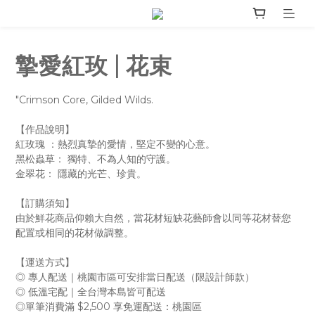
摯愛紅玫 | 花束
"Crimson Core, Gilded Wilds.
【作品說明】
紅玫瑰 ：熱烈真摯的愛情，堅定不變的心意。
黑松蟲草： 獨特、不為人知的守護。
金翠花： 隱藏的光芒、珍貴。
【訂購須知】
由於鮮花商品仰賴大自然，當花材短缺花藝師會以同等花材替您
配置或相同的花材做調整。
【運送方式】
◎ 專人配送｜桃園市區可安排當日配送（限設計師款）
◎ 低溫宅配｜全台灣本島皆可配送
◎單筆消費滿 $2,500 享免運配送：桃園區