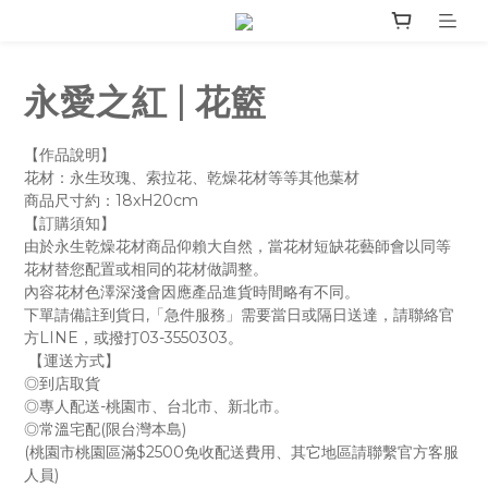
永愛之紅 | 花籃
【作品說明】
花材：永生玫瑰、索拉花、乾燥花材等等其他葉材
商品尺寸約：18xH20cm
【訂購須知】
由於永生乾燥花材商品仰賴大自然，當花材短缺花藝師會以同等
花材替您配置或相同的花材做調整。
內容花材色澤深淺會因應產品進貨時間略有不同。
下單請備註到貨日,「急件服務」需要當日或隔日送達，請聯絡官
方LINE，或撥打03-3550303。
 【運送方式】
◎到店取貨
◎專人配送-桃園市、台北市、新北市。
◎常溫宅配(限台灣本島)
(桃園市桃園區滿$2500免收配送費用、其它地區請聯繫官方客服
人員)