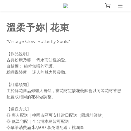
溫柔予妳| 花束
"Vintage Glow, Butterfly Souls."
【作品說明】
古典粉康乃馨： 雋永而知性的愛。
白桔梗： 純粹無暇的守護。
粉蝴蝶陸蓮： 迷人的魅力與靈動。
【訂購須知】
由於鮮花商品仰賴大自然，當花材短缺花藝師會以同等花材替您
配置或相同的花材做調整。
【運送方式】
◎ 專人配送｜桃園市區可安排當日配送（限設計師款）
◎ 低溫宅配｜全台灣本島皆可配送
◎單筆消費滿 $2,500 享免運配送：桃園區