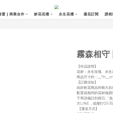
置 | 商業合作
鮮花花禮
永生花禮
週花訂閱
課程
霧森相守 
【作品說明】
花材：永生玫瑰、永生
商品尺寸約：__*H__cm 
【訂購須知】
由於鮮花商品仰賴大自
配置或相同的花材做調
下單請備註到貨日,「
方LINE，或撥打03-35
 【運送方式】