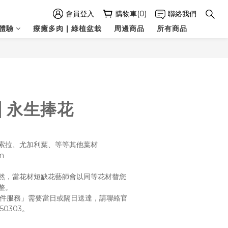
會員登入
購物車(0)
聯絡我們
體驗
療癒多肉 | 綠植盆栽
周邊商品
所有商品
立即購買
| 永生捧花
索拉、尤加利葉、等等其他葉材
   
然，當花材短缺花藝師會以同等花材替您
整。
急件服務」需要當日或隔日送達，請聯絡官
50303。