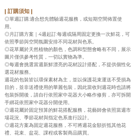
| 訂購須知 |
◎單週訂購:適合想先體驗週花服務，或短期空間佈置使
用。
◎月訂購方案｜4週起訂:每週或隔周固定更換一次鮮花，可
依照季節與空間氛圍安排不同花材與色系。
◎花草屬於天然植物的顏色，色調和型態會略有不同，展示
圖片僅供參考性質，一切以實物為準。
◎每週會挑選當週新鮮漂亮的花材設計搭配，不提供個性化
選花材服務。
週花的包裝皆以環保素材為主，並以保護花束運送不受損為
目的，並非送禮使用的華麗包裝，因此當收到週花時也請將
包裝拆開後，請自行依照家中花器大小略作修剪，亦可拆開
手綁花依照家中花器分開使用。
◎週花屬於固定預算的鮮花搭配服務，花藝師會依照當週市
場花況、季節花材與指定色系進行設計。
◎週花方案為固定週花服務，不可將週花金額折抵其他花
禮、花束、盆花、課程或客製商品購買。