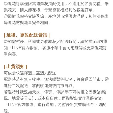
◎週花訂購僅限當週鮮花搭配使用，不適用於節慶花禮、畢
業花束、情人節花禮、母親節花禮或其他客製訂單。
◎因鮮花價格會隨季節、產地與市場供應浮動，恕無法保證
每週花材與花量完全相同。
| 延後、更改配送資訊 |
◎如需暫停、延期或更改取花／配送時間，請於前3日內通
知「LINE官方帳號」,客服小幫手會向您確認並更新週花訂
單內容。
| 出貨須知 |
可依需求選擇週二至週六配送
配送時若有無人收件、無法聯繫等狀況，將會退回門市，需
進行二次配送，將酌收運費或門市自取。
若遇特殊狀況如天災、停班、停課等不可抗拒之因素(如颱
風、地震等天災)，或本店店休，而影響出貨作業將會於
「LINE官方帳號」進行通知，將暫停出貨並順延至下週配
送。