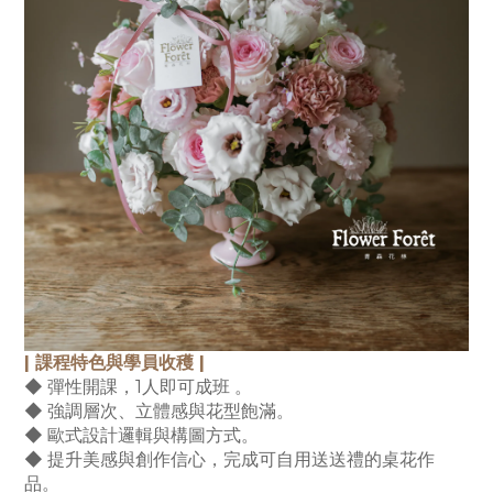
| 課程特色與學員收穫 |
◆ 彈性開課，1人即可成班 。
◆ 強調層次、立體感與花型飽滿。
◆ 歐式設計邏輯與構圖方式。
◆ 提升美感與創作信心，完成可自用送送禮的桌花作
品。