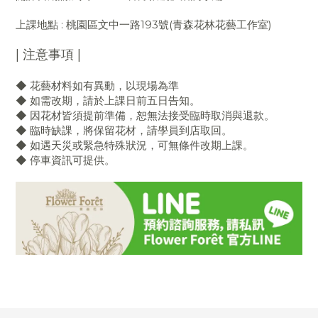
上課地點
:
桃園區文中一路193號(青森花林花藝工作室)
| 注意事項 |
花藝材料如有異動，以現場為準
◆
如需改期，請於上課日前五日告知。
◆
因花材皆須提前準備，恕無法接受臨時取消與退款。
◆
臨時缺課，將保留花材，請學員到店取回。
◆
如遇天災或緊急特殊狀況，可無條件改期上課。
◆
停車資訊可提供。
◆