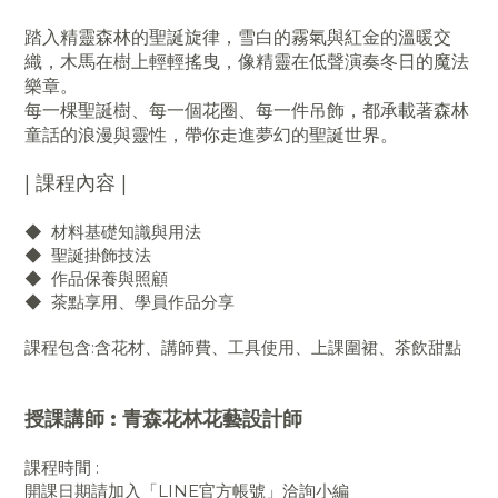
踏入精靈森林的聖誕旋律，雪白的霧氣與紅金的溫暖交
織，木馬在樹上輕輕搖曳，像精靈在低聲演奏冬日的魔法
樂章。
每一棵聖誕樹、每一個花圈、每一件吊飾，都承載著森林
童話的浪漫與靈性，帶你走進夢幻的聖誕世界。
| 課程內容 |
◆ 材料基礎知識與用法
◆
聖誕掛飾技法
◆
作品保養與照顧
◆
茶點享用、學員作品分享
課程包含:含花材、講師費、工具使用、上課圍裙、茶飲甜點
授課講師 : 青森花林花藝設計師
課程時間 :
開課日期請加入「LINE官方帳號」洽詢小編