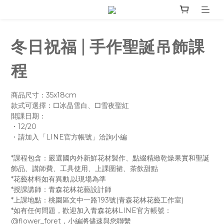
冬日祝福 | 手作聖誕吊飾課
程
商品尺寸：35x18cm
款式可選擇：□冰晶雪白、□雪夜聖紅
開課日期：
・12/20
・請加入「LINE官方帳號」洽詢小編
*課程包含：嚴選國內外新鮮花材製作、點綴精緻乾燥果實和聖誕
飾品、講師費、工具使用、上課圍裙、茶飲甜點
*花藝材料如有異動,以現場為準
*授課講師：青森花林花藝設計師
*上課地點：桃園區文中一路193號(青森花林花藝工作室)
*如有任何問題，歡迎加入青森花林LINE官方帳號：
@flower_foret，小編將儘速與您聯繫