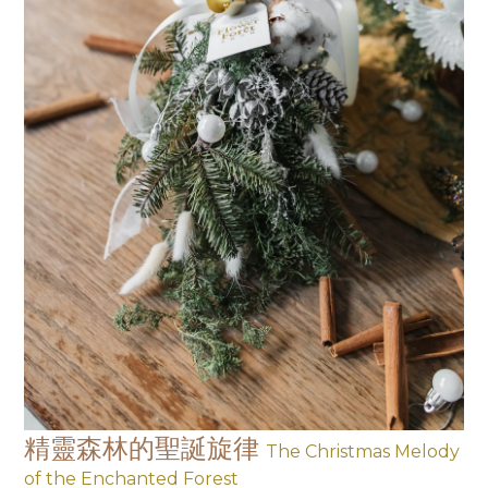
精靈森林的聖誕旋律
The Christmas Melody
of the Enchanted Forest