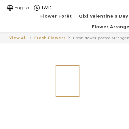
English
TWD
Flower Forêt
Qixi Valentine’s Day
Flower Arrang
View All
Fresh Flowers
Fresh flower potted arrang