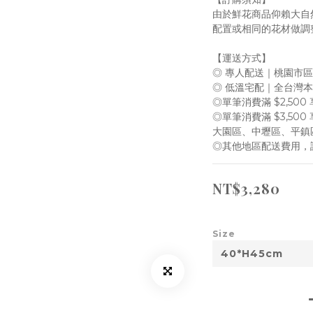
由於鮮花商品仰賴大自
配置或相同的花材做調
【運送方式】
◎ 專人配送｜桃園市
◎ 低溫宅配｜全台灣
◎單筆消費滿 $2,50
◎單筆消費滿 $3,50
大園區、中壢區、平鎮
◎其他地區配送費用，
NT$3,280
Size