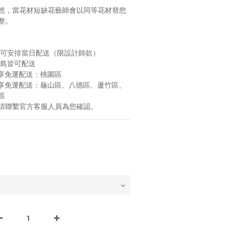
然，當花材短缺花藝師會以同等花材替您
整。
區可安排當日配送（限設計師款）
本島皆可配送
0 享免運配送：桃園區
0 享免運配送：龜山區、八德區、蘆竹區、 
區
請聯繫官方客服人員為您確認。