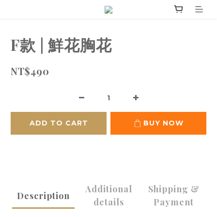
F款 | 鮮花胸花
NT$490
ADD TO CART
BUY NOW
Additional
Shipping &
Description
details
Payment