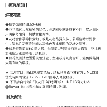
購買須知
|
|
鮮花花禮
◆所需備貨時間為2~5日
◆花草屬於天然植物的顏色，色調和型態會略有不同，展示圖片
只供參考性質一切以實物為準。
◆花材會依季節性變動，或是花材品質欠佳，若遇臨時狀況發
生，請允許花藝設計師以其他色系或相同的花材做調整。
◆如遇特殊節日(如:情人節、母親節...等)請提前三天購買，並且恕
無法指定送達時段，請見諒。
◆鮮花取回請放置通風陰涼處，室溫或冷氣房皆可，避免悶熱與
太陽直曬的環境。
★ 若您當日，隔日就需要花品，請私訊青森花林官方LINE或於
營業時間內電洽03-355-0303由專人為您服務。
★ 下單請自行備註"取花日"與"時間"或+LINE ID官方好友
@flower_foret與小編約取貨時間，謝謝。
關於配送