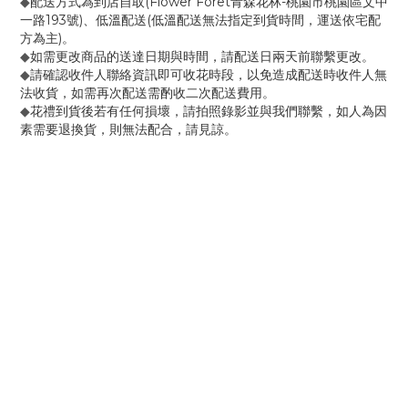
◆
配送方式為到店自取(Flower Forêt青森花林-桃園市桃園區文中
一路193號)、低溫配送(低溫配送無法指定到貨時間，運送依宅配
方為主)。
◆
如需更改商品的送達日期與時間，請配送日兩天前聯繫更改。
◆
請確認收件人聯絡資訊即可收花時段，以免造成配送時收件人無
法收貨，如需再次配送需酌收二次配送費用。
◆
花禮到貨後若有任何損壞，請拍照錄影並與我們聯繫，如人為因
素需要退換貨，則無法配合，請見諒。