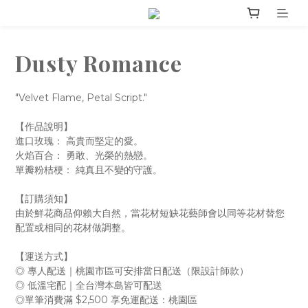
Dusty Romance
"Velvet Flame, Petal Script."
【作品說明】
進口玫瑰： 高貴而堅定的愛。
火焰百合： 勇敢、光榮的熱戀。
單瓣粉桔梗： 純真且不變的守護。
【訂購須知】
由於鮮花商品仰賴大自然，當花材短缺花藝師會以同等花材替您
配置或相同的花材做調整。
【運送方式】
◎ 專人配送｜桃園市區可安排當日配送（限設計師款）
◎ 低溫宅配｜全台灣本島皆可配送
◎單筆消費滿 $2,500 享免運配送：桃園區